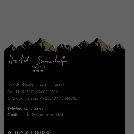
Sonnblickweg 17. A-5661 RAURIS
Reg. Nr. 50617- 000004 -2020
GPS Coordinates: 47.228487, 12.996785
Telefon:
+43654420077
Email:
info@sonnhofhotel.at
QUICK LINKS