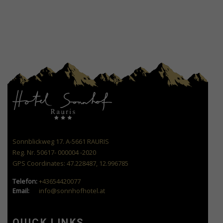
Sonnblickweg 17. A-5661 RAURIS
Reg. Nr. 50617- 000004 -2020
GPS Coordinates: 47.228487, 12.996785
Telefon:
+43654420077
Email:
info@sonnhofhotel.at
QUICK LINKS