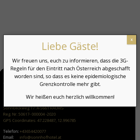
x
Liebe Gäste!
Wir freuen uns, euch zu informieren, dass die 3G-
Regeln für den Eintritt nach Österreich abgeschafft
worden sind, so dass es keine epidemiologische
Grenzkontrolle mehr gibt.
Wir heißen euch herzlich willkommen!
Sonnblickweg 17. A-5661 RAURIS
Reg. Nr. 50617- 000004 -2020
GPS Coordinates: 47.228487, 12.996785
Telefon:
+43654420077
Email:
info@sonnhofhotel.at