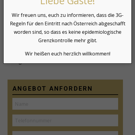
Liebe Gäste!
BE THE FIRST TO
Wir freuen uns, euch zu informieren, dass die 3G-
Regeln für den Eintritt nach Österreich abgeschafft
REVIEW “ZIMMER NR.
worden sind, so dass es keine epidemiologische
16: SONNBLICK”
Grenzkontrolle mehr gibt.
Du musst
angemeldet
sein, um einen Kommentar
Wir heißen euch herzlich willkommen!
abzugeben.
ANGEBOT ANFORDERN