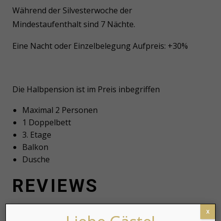
Während der Silvesterwoche der
Mindestaufenthalt sind 7 Nächte.
Eine Nacht oder Einzelbelegung Aufpreis: +30%
Die Halbpension ist im Preis inbegriffen
Maximal 2 Personen
1 Doppelbett
3. Etage
Balkon
Dusche
REVIEWS
There are no reviews yet.
x