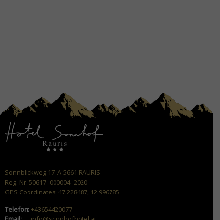
Sonnblickweg 17. A-5661 RAURIS
Reg. Nr. 50617- 000004 -2020
GPS Coordinates: 47.228487, 12.996785
Telefon:
+43654420077
Email:
info@sonnhofhotel.at