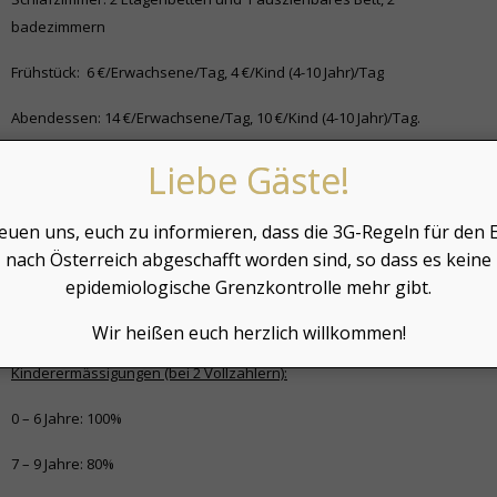
badezimmern
Frühstück: 6 €/Erwachsene/Tag, 4 €/Kind (4-10 Jahr)/Tag
Abendessen: 14 €/Erwachsene/Tag, 10 €/Kind (4-10 Jahr)/Tag.
Kaution: A Appartement 100 €, B Appartement 200 €
Liebe Gäste!
Endreinigung: 50 €/Appartement
euen uns, euch zu informieren, dass die 3G-Regeln für den E
Die Preise enthalten die Kurtaxe nicht (2 €/Person/Nacht, für
nach Österreich abgeschafft worden sind, so dass es keine
Personen ab 15 Jahre), die ist vor Ort bezahlbar.
epidemiologische Grenzkontrolle mehr gibt.
Haustier: 15 €/Tag
Wir heißen euch herzlich willkommen!
Kinderermässigungen (bei 2 Vollzahlern):
0 – 6 Jahre: 100%
7 – 9 Jahre: 80%