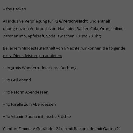
– frei Parken
All inclusive Verpflegung
für
+2 €/Person/Nacht
, und enthält
unbegrenzten Verbrauch von: Hausbier, Radler, Cola, Orangenlimo,
Zitronenlimo, Apfelsaft, Soda (zwischen 10 und 20 Uhr)
Bei einem Mindestaufenthalt von 6 Nächte, wir können die folgende
extra Dienstleistungen anbieten:
+ 1x gratis Wanderrucksack pro Buchung
+ 1x Grill Abend
+ 1x Reform Abendessen
+ 1x Forelle zum Abendessen
+ 1x Vitamin Sauna mit frische Früchte
Comfort Zimmer A Gebäude: 24 qm mit Balkon oder mit Garten 21