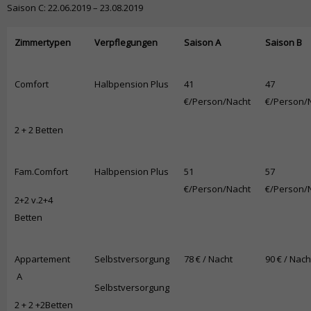
Saison C: 22.06.2019 – 23.08.2019
Zimmertypen
Verpflegungen
Saison A
Saison B
Comfort
Halbpension Plus
41
47
€/Person/Nacht
€/Person/
2 + 2 Betten
Fam.Comfort
Halbpension Plus
51
57
€/Person/Nacht
€/Person/
2+2 v.2+4
Betten
Appartement
Selbstversorgung
78 € / Nacht
90 € / Nach
A
Selbstversorgung
2 + 2 +2Betten